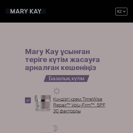
KZ
Mary Kay ұсынған
теріге күтім жасауға
арналған кешеніңіз
Базалық күтім
Күндізгі крем TimeWise
Repair™ Volu-Firm™. SPF
30 факторлы