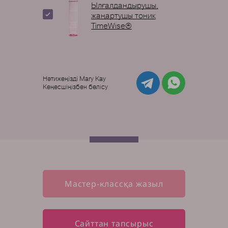
Ылғалдандырушы,
жаңартушы тоник
TimeWise®
Нәтижеңізді Mary Kay
Кеңесшіңізбен бөлісу
Мастер-классқа жазыл
Сайттан тапсырыс