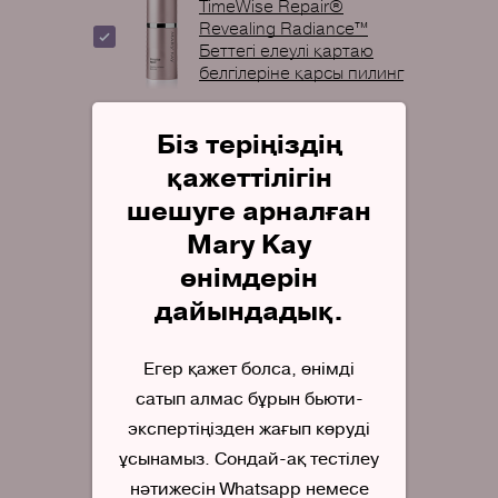
TimeWise Repair®
Revealing Radiance™
Беттегі елеулі қартаю
белгілеріне қарсы пилинг
Біз теріңіздің
Тазалауға арналған
қажеттілігін
ауыстырмалы қондырғы
Skinvigorate Sonic™
шешуге арналған
Mary Kay
өнімдерін
Массаж жасайтын
дайындадық.
ауыстырмалы қондырғы
Skinvigorate Sonic™
Егер қажет болса, өнімді
сатып алмас бұрын бьюти-
экспертіңізден жағып көруді
Ерінге арналған, теріні
ұсынамыз. Сондай-ақ тестілеу
қартаюдан сақтайтын
құрал TimeWise®
нәтижесін Whatsapp немесе