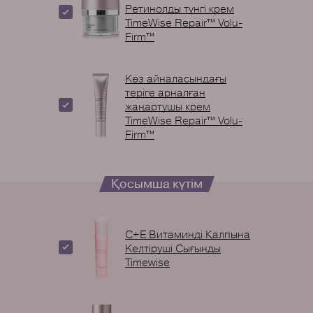
Ретинолды түнгі крем
TimeWise Repair™ Volu-
Firm™
Көз айналасындағы
теріге арналған
жаңартушы крем
TimeWise Repair™ Volu-
Firm™
Қосымша күтім
С+Е Витаминді Қалпына
Келтіруші Сығынды
Timewise