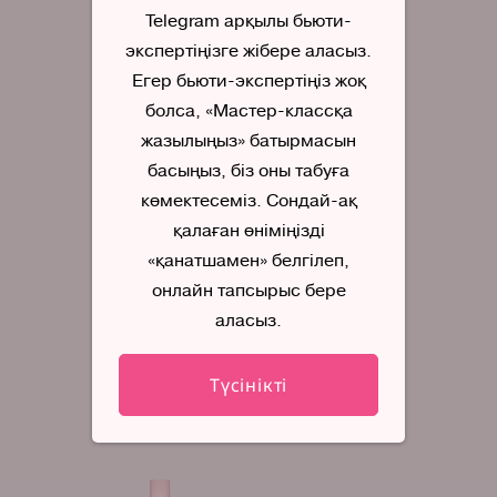
Telegram арқылы бьюти-
экспертіңізге жібере аласыз.
Егер бьюти-экспертіңіз жоқ
Көздің астына
жабыстыратын гель патч
болса, «Мастер-классқа
Mary Kay®
жазылыңыз» батырмасын
басыңыз, біз оны табуға
көмектесеміз. Сондай-ақ
Бетті тереңдете
қалаған өніміңізді
тазалауға арналған
«қанатшамен» белгілеп,
көмір негізіндегі маска
Clear Proof®
онлайн тапсырыс бере
аласыз.
Ылғалдандырушы,
Түсінікті
жаңартушы гель маска
TimeWise®