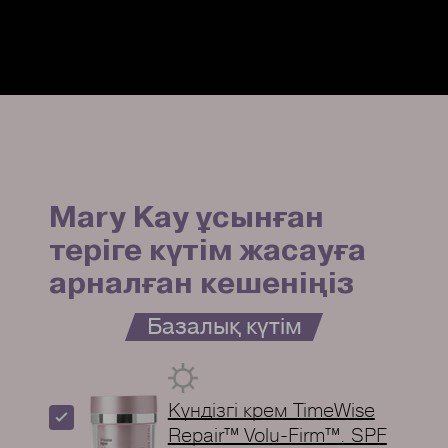
Mary Kay ұсынған
теріге күтім жасауға
арналған кешеніңіз
Базалық күтім
Күндізгі крем TimeWise
Repair™ Volu-Firm™. SPF