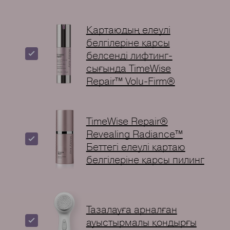
Қартаюдың елеулі
белгілеріне қарсы
белсенді лифтинг-
сығында TimeWise
Repair™ Volu-Firm®
TimeWise Repair®
Revealing Radiance™
Беттегі елеулі қартаю
белгілеріне қарсы пилинг
Тазалауға арналған
ауыстырмалы қондырғы