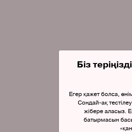
Біз теріңіз
Егер қажет болса, өні
Сондай-ақ тестілеу
жібере аласыз. 
батырмасын басың
«қа