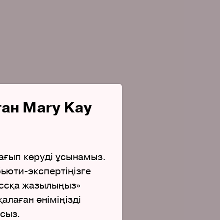
ған Mary Kay
жағып көруді ұсынамыз.
бьюти-экспертіңізге
ассқа жазылыңыз»
алаған өніміңізді
сыз.