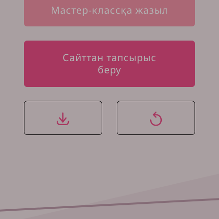
Мастер-классқа жазыл
Сайттан тапсырыс
беру