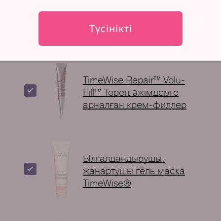
жаңартушы
қоректендіргіш крем
Түсінікті
Mary Kay®
TimeWise Repair™ Volu-
Fill™ Терең ǝжiмдерге
арналған крем-филлер
Ылғалдандырушы,
жаңартушы гель маска
TimeWise®