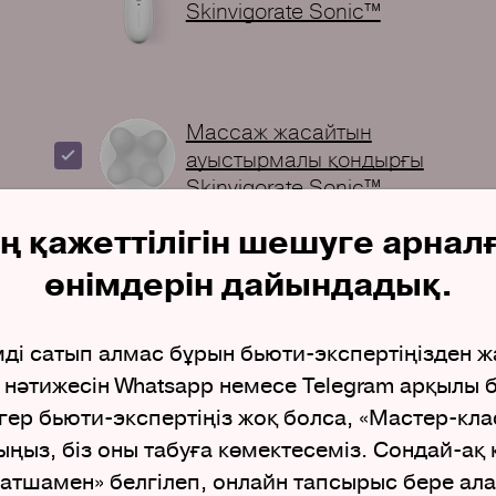
Skinvigorate Sonic™
Массаж жасайтын
ауыстырмалы қондырғы
Skinvigorate Sonic™
дің қажеттілігін шешуге арнал
өнімдерін дайындадық.
Ерінге арналған, теріні
қартаюдан сақтайтын
мді сатып алмас бұрын бьюти-экспертіңізден 
құрал TimeWise®
 нәтижесін Whatsapp немесе Telegram арқылы 
Егер бьюти-экспертіңіз жоқ болса, «Мастер-кл
ыз, біз оны табуға көмектесеміз. Сондай-ақ қ
Жақсартылған,
натшамен» белгілеп, онлайн тапсырыс бере ала
ылғалдандырып,