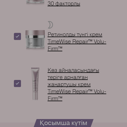
30 факторлы
Ретинолды түнгі крем
TimeWise Repair™ Volu-
Firm™
Көз айналасындағы
теріге арналған
жаңартушы крем
TimeWise Repair™ Volu-
Firm™
Қосымша күтім