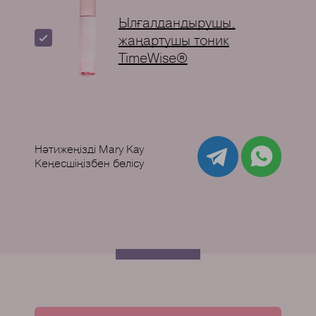
Ылғалдандырушы,
жаңартушы тоник
TimeWise®
Нәтижеңізді Mary Kay
Кеңесшіңізбен бөлісу