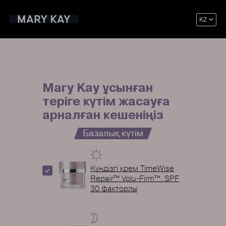
KZ
Mary Kay ұсынған
теріге күтім жасауға
арналған кешеніңіз
Базалық күтім
Күндізгі крем TimeWise
Repair™ Volu-Firm™. SPF
30 факторлы