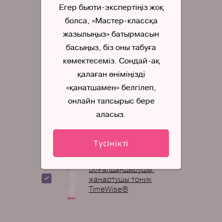
құрал TimeWise®
Егер бьюти-экспертіңіз жоқ
болса, «Мастер-классқа
жазылыңыз» батырмасын
Бетті тереңдете
басыңыз, біз оны табуға
тазалауға арналған
көмір негізіндегі маска
көмектесеміз. Сондай-ақ
Clear Proof®
қалаған өніміңізді
«қанатшамен» белгілеп,
онлайн тапсырыс бере
Көздің астына
аласыз.
жабыстыратын гель патч
Mary Kay®
Түсінікті
Ылғалдандырушы,
жаңартушы тоник
TimeWise®