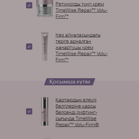
Ретинолды түнгі крем
TimeWise Repair™ Volu-
Firm™
Көз айналасындағы
теріге арналған
жаңартушы крем
TimeWise Repair™ Volu-
Firm™
Қосымша күтім
Қартаюдың елеулі
белгілеріне қарсы
белсенді лифтинг-
сығында TimeWise
Repair™ Volu-Firm®