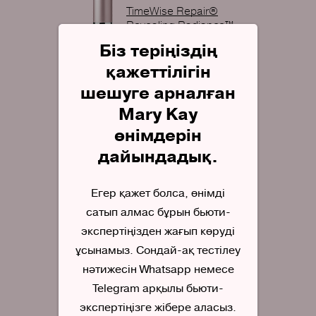
TimeWise Repair®
Revealing Radiance™
Беттегі елеулі қартаю
Біз теріңіздің
белгілеріне қарсы пилинг
қажеттілігін
шешуге арналған
Тазалауға арналған
Mary Kay
ауыстырмалы қондырғы
өнімдерін
Skinvigorate Sonic™
дайындадық.
Егер қажет болса, өнімді
Массаж жасайтын
сатып алмас бұрын бьюти-
ауыстырмалы қондырғы
Skinvigorate Sonic™
экспертіңізден жағып көруді
ұсынамыз. Сондай-ақ тестілеу
нәтижесін Whatsapp немесе
Telegram арқылы бьюти-
Ерінге арналған, теріні
қартаюдан сақтайтын
экспертіңізге жібере аласыз.