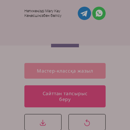
Нәтижеңізді Mary Kay
Кеңесшіңізбен бөлісу
Мастер-классқа жазыл
Сайттан тапсырыс
беру